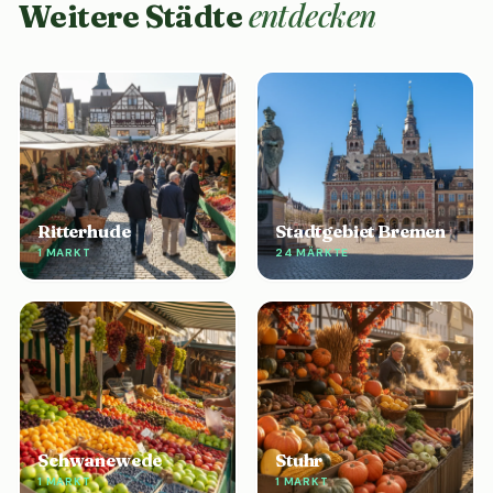
entdecken
Weitere Städte
Ritterhude
Stadtgebiet Bremen
1 MARKT
24 MÄRKTE
Schwanewede
Stuhr
1 MARKT
1 MARKT