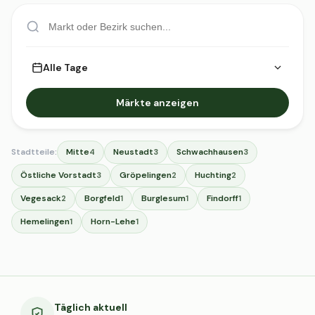
Alle Tage
Märkte anzeigen
Stadtteile:
Mitte
Neustadt
Schwachhausen
4
3
3
Östliche Vorstadt
Gröpelingen
Huchting
3
2
2
Vegesack
Borgfeld
Burglesum
Findorff
2
1
1
1
Hemelingen
Horn-Lehe
1
1
Täglich aktuell