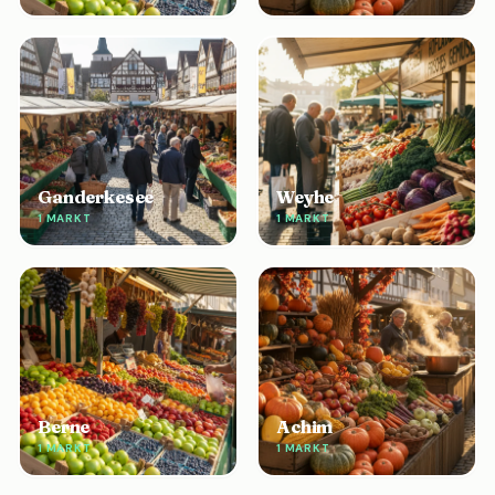
Ganderkesee
Weyhe
1 MARKT
1 MARKT
Berne
Achim
1 MARKT
1 MARKT