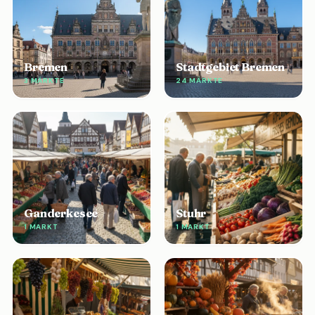
Bremen
Stadtgebiet Bremen
3 MÄRKTE
24 MÄRKTE
Ganderkesee
Stuhr
1 MARKT
1 MARKT