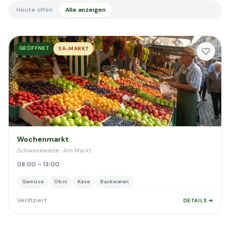
Heute offen
Alle anzeigen
GEÖFFNET
SA-MARKT
Wochenmarkt
Schwanewede · Am Markt
08:00 – 13:00
Gemüse
Obst
Käse
Backwaren
Verifiziert
DETAILS ➔