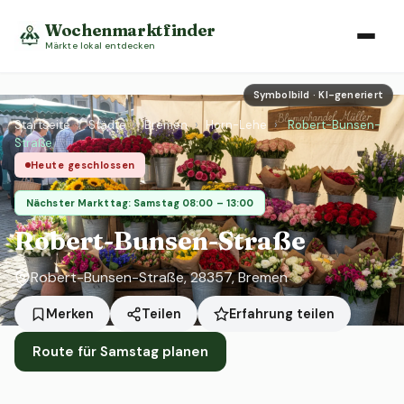
Wochenmarktfinder
Märkte lokal entdecken
Symbolbild · KI-generiert
Startseite
›
Städte
›
Bremen
›
Horn-Lehe
›
Robert-Bunsen-
Straße
Heute geschlossen
Nächster Markttag: Samstag 08:00 – 13:00
Robert-Bunsen-Straße
Robert-Bunsen-Straße, 28357, Bremen
Erfahrung teilen
Merken
Teilen
Route für Samstag planen