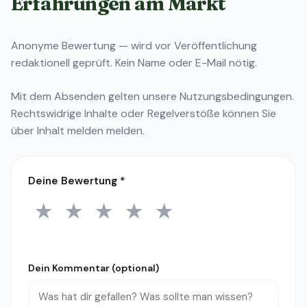
Erfahrungen am Markt
Anonyme Bewertung — wird vor Veröffentlichung
redaktionell geprüft. Kein Name oder E-Mail nötig.
Mit dem Absenden gelten unsere
Nutzungsbedingungen
.
Rechtswidrige Inhalte oder Regelverstöße können Sie
über
Inhalt melden
melden.
Deine Bewertung
*
★
★
★
★
★
1 Stern
2 Sterne
3 Sterne
4 Sterne
5 Sterne
Dein Kommentar (optional)