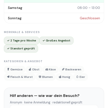
Samstag
08:00 – 13:00
Sonntag
Geschlossen
MERKMALE & SERVICES
✓ 2 Tage pro Woche
✓ Großes Angebot
✓ Standort geprüft
KATEGORIEN & ANGEBOT
🥬 Gemüse
🍎 Obst
🧀 Käse
🥖 Backwaren
🥩 Fleisch & Wurst
🌸 Blumen
🍯 Honig
🥚 Eier
Hilf anderen — wie war dein Besuch?
Anonym · keine Anmeldung · redaktionell geprüft