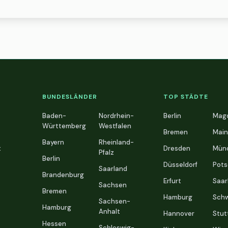
BUNDESLÄNDER
TOP STÄDTE
Baden-
Nordrhein-
Berlin
Mag
Württemberg
Westfalen
Bremen
Main
Bayern
Rheinland-
t
Dresden
Mün
Pfalz
Berlin
Düsseldorf
Pot
Saarland
Brandenburg
Erfurt
Saar
Sachsen
Bremen
Hamburg
Schw
Sachsen-
Hamburg
Anhalt
Hannover
Stut
Hessen
Schleswig-