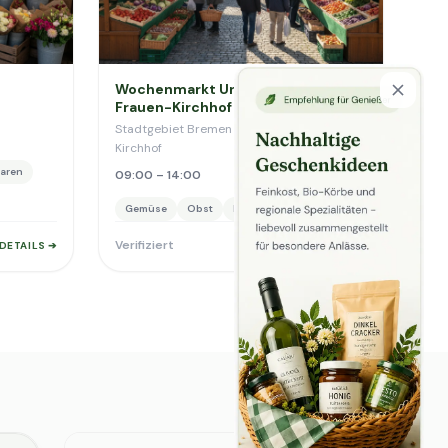
Wochenmarkt Unser-Lieben-
Frauen-Kirchhof
Stadtgebiet Bremen · Unser Lieben Frauen
Kirchhof
aren
09:00 – 14:00
Gemüse
Obst
Käse
Backwaren
Verifiziert
DETAILS ➔
DETAILS ➔