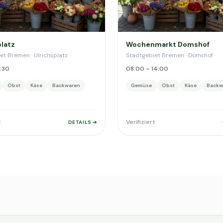
platz
Wochenmarkt Domshof
et Bremen · Ulrichsplatz
Stadtgebiet Bremen · Domshof
8:30
08:00 – 14:00
Obst
Käse
Backwaren
Gemüse
Obst
Käse
Backw
t
Verifiziert
DETAILS ➔