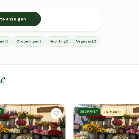
te anzeigen
tadt
Gröpelingen
Huchting
Vegesack
3
2
2
2
te
T
GEÖFFNET
SA-MARKT