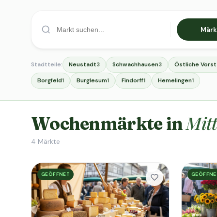
Märk
Stadtteile:
Neustadt
Schwachhausen
Östliche Vors
3
3
Borgfeld
Burglesum
Findorff
Hemelingen
1
1
1
1
Mit
Wochenmärkte in
4
Märkte
GEÖFFNET
GEÖFFNE