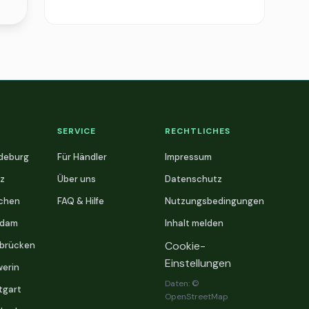
SERVICE
RECHTLICHES
deburg
Für Händler
Impressum
z
Über uns
Datenschutz
chen
FAQ & Hilfe
Nutzungsbedingungen
sdam
Inhalt melden
Cookie-
brücken
Einstellungen
erin
Daten: ©
tgart
OpenStreetMap