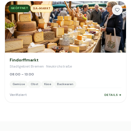
GEÖFFNET
SA-MARKT
Findorffmarkt
Stadtgebiet Bremen · Neukirchstraße
08:00 – 13:00
Gemüse
Obst
Käse
Backwaren
Verifiziert
DETAILS ➔