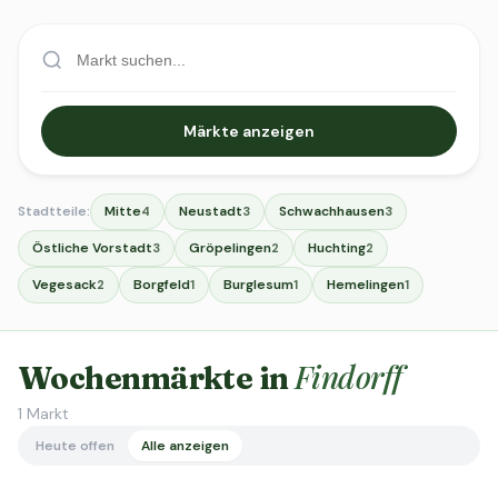
Märkte anzeigen
Stadtteile:
Mitte
Neustadt
Schwachhausen
4
3
3
Östliche Vorstadt
Gröpelingen
Huchting
3
2
2
Vegesack
Borgfeld
Burglesum
Hemelingen
2
1
1
1
Findorff
Wochenmärkte in
1
Markt
Heute offen
Alle anzeigen