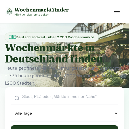
Wochenmarktfinder
Märkte lokal entdecken
🇩🇪
Deutschlandweit · über 2.200 Wochenmärkte
Wochenmärkte in
Deutschland finden
Heute geöffnete Märkte, Öffnungszeiten und Standorte
– 775 heute geöffnet, über 2.200 Wochenmärkte in
1.200 Städten.