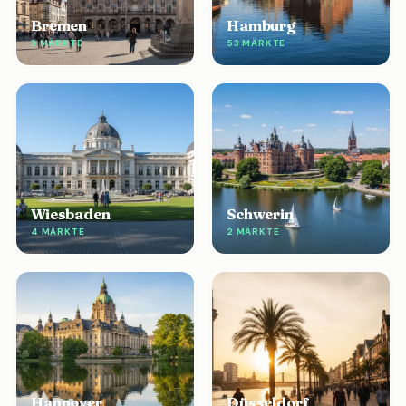
Bremen
Hamburg
3 MÄRKTE
53 MÄRKTE
Wiesbaden
Schwerin
4 MÄRKTE
2 MÄRKTE
Hannover
Düsseldorf