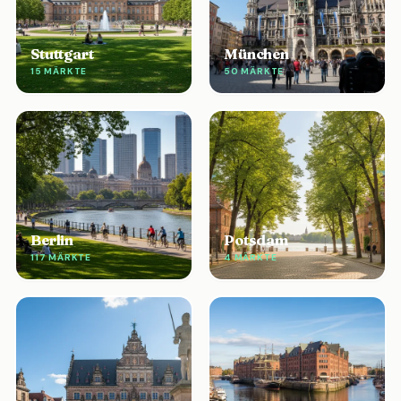
Stuttgart
München
15 MÄRKTE
50 MÄRKTE
Berlin
Potsdam
117 MÄRKTE
4 MÄRKTE