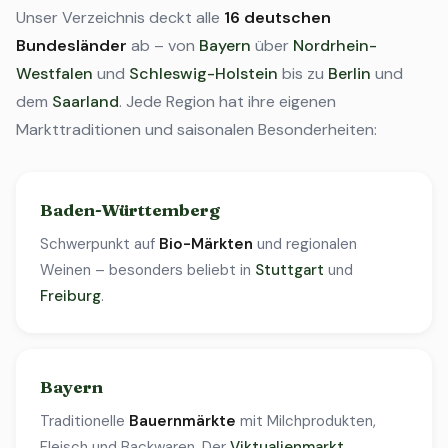
Unser Verzeichnis deckt alle
16 deutschen
Bundesländer
ab – von
Bayern
über
Nordrhein-
Westfalen
und
Schleswig-Holstein
bis zu
Berlin
und
dem
Saarland
. Jede Region hat ihre eigenen
Markttraditionen und saisonalen Besonderheiten:
Baden-Württemberg
Schwerpunkt auf
Bio-Märkten
und regionalen
Weinen – besonders beliebt in
Stuttgart
und
Freiburg
.
Bayern
Traditionelle
Bauernmärkte
mit Milchprodukten,
Fleisch und Backwaren. Der
Viktualienmarkt