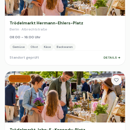
Trödelmarkt Hermann-Ehlers-Platz
Berlin · Albrechtstraße
08:00 – 16:00 Uhr
Gemüse
Obst
Käse
Backwaren
Standort geprüft
DETAILS ➔
SA-MARKT
Trödelmarkt John-F.-Kennedy-Platz