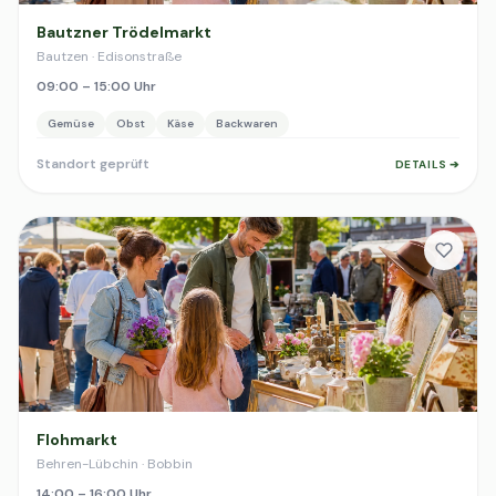
Bautzner Trödelmarkt
Bautzen · Edisonstraße
09:00 – 15:00 Uhr
Gemüse
Obst
Käse
Backwaren
Standort geprüft
DETAILS ➔
Flohmarkt
Behren-Lübchin · Bobbin
14:00 – 16:00 Uhr