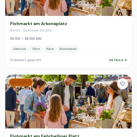
Flohmarkt am Arkonaplatz
Berlin · Granseer Straße
10:00 – 16:00 Uhr
Gemüse
Obst
Käse
Backwaren
Standort geprüft
DETAILS ➔
SA-MARKT
Flohmarkt am Fehrbelliner Platz