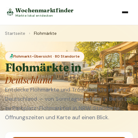
Wochenmarktfinder
Märkte lokal entdecken
Startseite
›
Flohmärkte
🪑
Flohmarkt-Übersicht · 80 Standorte
Flohmärkte in
Deutschland
Entdecke Flohmärkte und Trödelmärkte in ganz
Deutschland — von Sonntagsmärkten in Berlin bis
zu Parkplatz-Flohmärkten in NRW. Standorte,
Öffnungszeiten und Karte auf einen Blick.