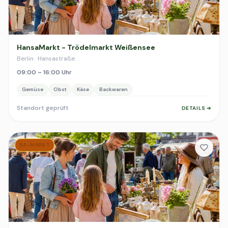
HansaMarkt - Trödelmarkt Weißensee
Berlin · Hansastraße
09:00 – 16:00 Uhr
Gemüse
Obst
Käse
Backwaren
Standort geprüft
DETAILS ➔
SA-MARKT