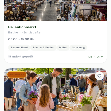
Hallenflohmarkt
Balgheim · Schulstraße
09:00 – 15:00 Uhr
Second Hand
Bücher & Medien
Möbel
Spielzeug
Standort geprüft
DETAILS ➔
SA-MARKT