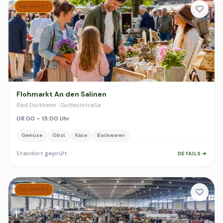
SA-MARKT
Flohmarkt An den Salinen
Bad Dürkheim · Gutleutstraße
08:00 – 15:00 Uhr
Gemüse
Obst
Käse
Backwaren
Standort geprüft
DETAILS ➔
SA-MARKT