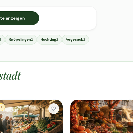
te anzeigen
Gröpelingen
Huchting
Vegesack
3
2
2
2
stadt
KT