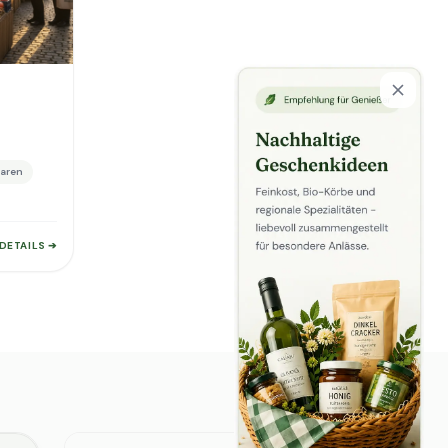
aren
DETAILS ➔