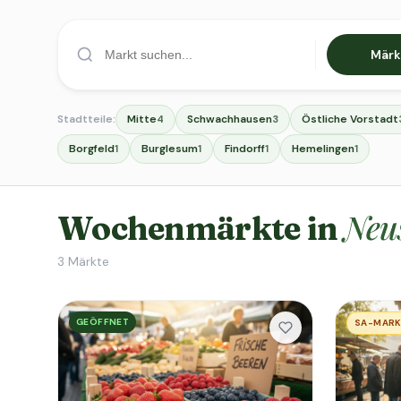
Märk
Stadtteile:
Mitte
Schwachhausen
Östliche Vorstadt
4
3
Borgfeld
Burglesum
Findorff
Hemelingen
1
1
1
1
Neu
Wochenmärkte in
3
Märkte
GEÖFFNET
SA-MAR