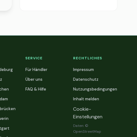
SERVICE
RECHTLICHES
deburg
Für Händler
Impressum
z
Über uns
Datenschutz
chen
FAQ & Hilfe
Nutzungsbedingungen
sdam
Inhalt melden
Cookie-
brücken
Einstellungen
erin
Daten: ©
tgart
OpenStreetMap