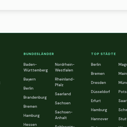
BUNDESLÄNDER
TOP STÄDTE
Baden-
Nordrhein-
Berlin
Mag
Württemberg
Westfalen
Bremen
Main
Bayern
Rheinland-
t
Dresden
Mün
Pfalz
Berlin
Düsseldorf
Pot
Saarland
Brandenburg
Erfurt
Saar
Sachsen
Bremen
Hamburg
Schw
Sachsen-
Hamburg
Anhalt
Hannover
Stut
Hessen
Schleswig-