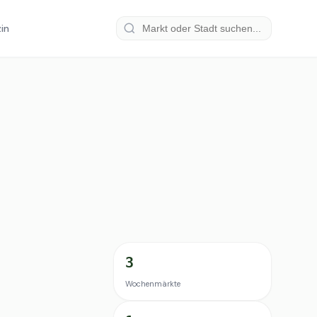
in
3
Wochenmärkte