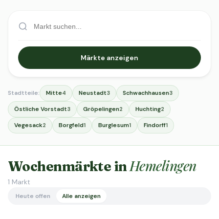
Märkte anzeigen
Stadtteile:
Mitte
Neustadt
Schwachhausen
4
3
3
Östliche Vorstadt
Gröpelingen
Huchting
3
2
2
Vegesack
Borgfeld
Burglesum
Findorff
2
1
1
1
Hemelingen
Wochenmärkte in
1
Markt
Heute offen
Alle anzeigen