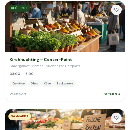
GEÖFFNET
Kirchhuchting – Center-Point
Stadtgebiet Bremen · Huchtinger Dorfplatz
08:00 – 13:00
Gemüse
Obst
Käse
Backwaren
Verifiziert
DETAILS ➔
SA-MARKT