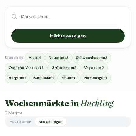
Märkte anzeigen
Stadtteile:
Mitte
Neustadt
Schwachhausen
4
3
3
Östliche Vorstadt
Gröpelingen
Vegesack
3
2
2
Borgfeld
Burglesum
Findorff
Hemelingen
1
1
1
1
Huchting
Wochenmärkte in
2
Märkte
Heute offen
Alle anzeigen