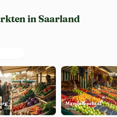
kten in Saarland
urg
Mandelbachtal
1 MARKT