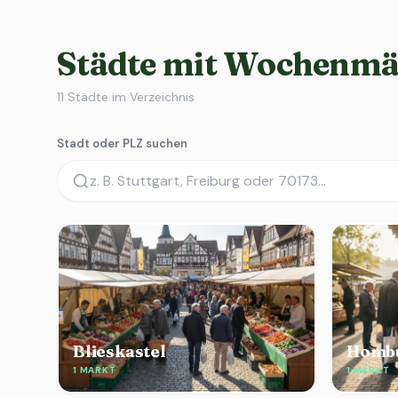
Städte mit Wochenmär
11
Städte im Verzeichnis
Stadt oder PLZ suchen
Blieskastel
Homb
1 MARKT
1 MARKT