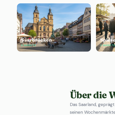
Saarbrücken
Spies
6 MÄRKTE
2 MÄRKT
Über die
Das Saarland, geprägt
seinen Wochenmärkten 