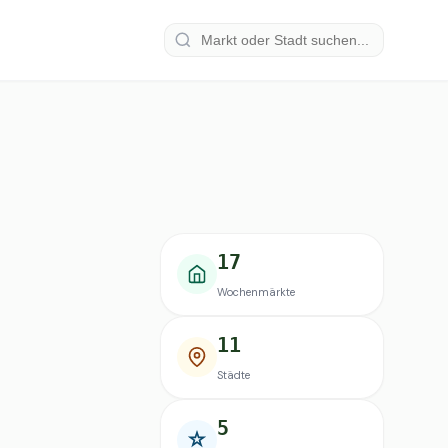
17
Wochenmärkte
11
Städte
5