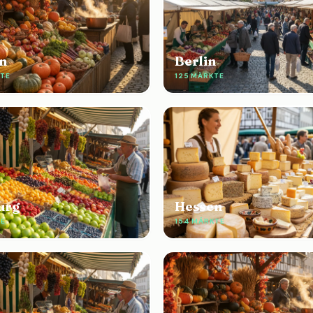
n
Berlin
KTE
125 MÄRKTE
urg
Hessen
TE
154 MÄRKTE