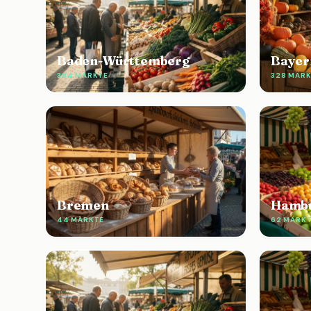
Baden-Württemberg
Bayer
384 MÄRKTE
328 MÄR
Bremen
Hamb
44 MÄRKTE
62 MÄRK