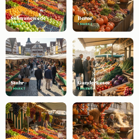
Schwanewede
Berne
1 MARKT
1 MARKT
Stuhr
Ganderkesee
1 MARKT
1 MARKT