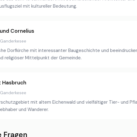
sflugsziel mit kultureller Bedeutung.
 und Cornelius
7 Ganderkesee
he Dorfkirche mit interessanter Baugeschichte und beeindruckend
und religiöser Mittelpunkt der Gemeinde.
t Hasbruch
 Ganderkesee
hutzgebiet mit altem Eichenwald und vielfältiger Tier- und Pfl
liebhaber und Wanderer.
e Fragen