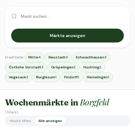
Märkte anzeigen
Stadtteile:
Mitte
Neustadt
Schwachhausen
4
3
3
Östliche Vorstadt
Gröpelingen
Huchting
3
2
2
Vegesack
Burglesum
Findorff
Hemelingen
2
1
1
1
Borgfeld
Wochenmärkte in
1
Markt
Heute offen
Alle anzeigen