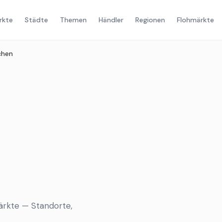
rkte
Städte
Themen
Händler
Regionen
Flohmärkte
chen
ärkte — Standorte,