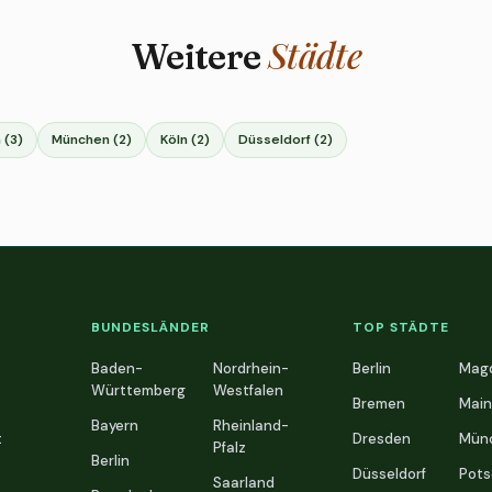
Städte
Weitere
 (3)
München (2)
Köln (2)
Düsseldorf (2)
BUNDESLÄNDER
TOP STÄDTE
Baden-
Nordrhein-
Berlin
Mag
Württemberg
Westfalen
Bremen
Main
Bayern
Rheinland-
t
Dresden
Mün
Pfalz
Berlin
Düsseldorf
Pot
Saarland