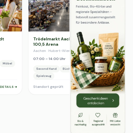
dt
Trödelmarkt Aachen Eissporthalle
100,5 Arena
Aachen · Hubert-Wienen-Straße 8
07:00 – 14:00 Uhr
Möbel
Second Hand
Bücher & Medien
Möbel
Spielzeug
Standort geprüft
DETAILS ➔
DETAILS ➔