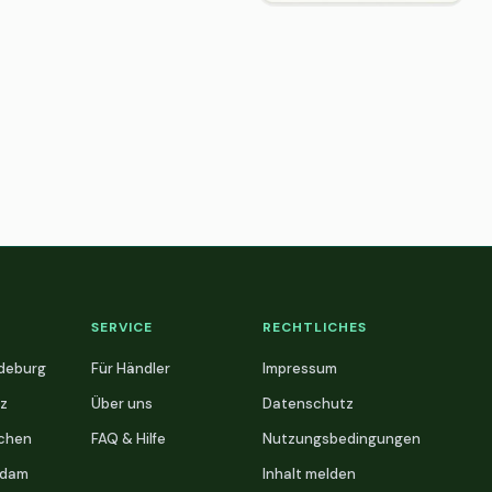
SERVICE
RECHTLICHES
deburg
Für Händler
Impressum
z
Über uns
Datenschutz
chen
FAQ & Hilfe
Nutzungsbedingungen
sdam
Inhalt melden