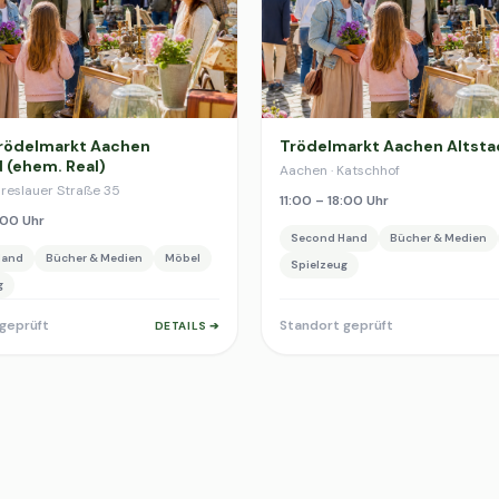
rödelmarkt Aachen
Trödelmarkt Aachen Altsta
d (ehem. Real)
Aachen · Katschhof
Breslauer Straße 35
11:00 – 18:00 Uhr
:00 Uhr
Second Hand
Bücher & Medien
Hand
Bücher & Medien
Möbel
Spielzeug
g
geprüft
Standort geprüft
DETAILS ➔