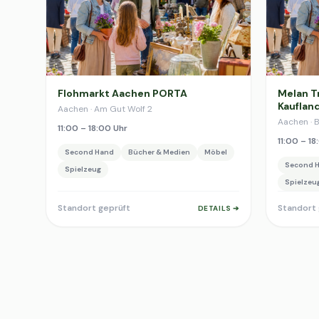
Flohmarkt Aachen PORTA
Melan T
Kauflan
Aachen · Am Gut Wolf 2
Aachen · 
11:00 – 18:00 Uhr
11:00 – 18
Second Hand
Bücher & Medien
Möbel
Second 
Spielzeug
Spielzeu
Standort geprüft
Standort 
DETAILS ➔