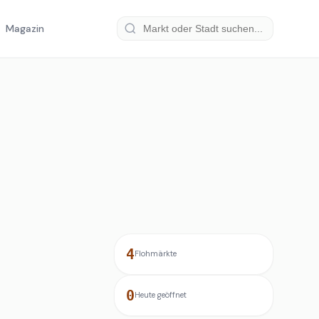
Magazin
4
Flohmärkte
0
Heute geöffnet