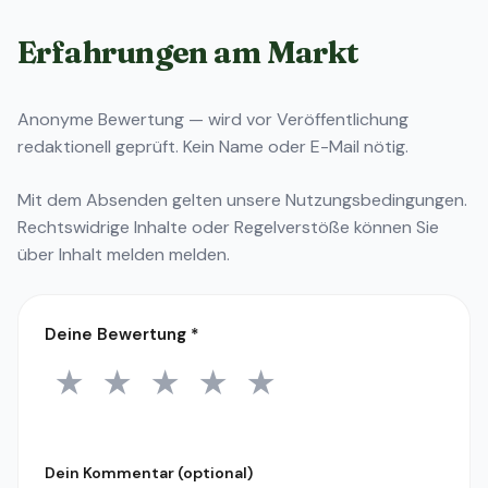
Erfahrungen am Markt
Anonyme Bewertung — wird vor Veröffentlichung
redaktionell geprüft. Kein Name oder E-Mail nötig.
Mit dem Absenden gelten unsere
Nutzungsbedingungen
.
Rechtswidrige Inhalte oder Regelverstöße können Sie
über
Inhalt melden
melden.
Deine Bewertung
*
★
★
★
★
★
1 Stern
2 Sterne
3 Sterne
4 Sterne
5 Sterne
Dein Kommentar (optional)