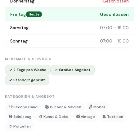
Donnerstag
Geschlossen
Freitag
Geschlossen
Heute
Samstag
07:00 – 19:00
Sonntag
07:00 – 19:00
MERKMALE & SERVICES
✓ 2 Tage pro Woche
✓ Großes Angebot
✓ Standort geprüft
KATEGORIEN & ANGEBOT
👕 Second Hand
📚 Bücher & Medien
🪑 Möbel
🧸 Spielzeug
🎨 Kunst & Deko
📻 Vintage
🧵 Textilien
🏺 Porzellan