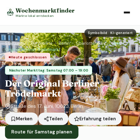
Wochenmarktfinder
Märkte lokal entdecken
Symbolbild · KI-generiert
Startseite
›
Flohmärkte
›
Berlin
›
Charlottenburg
›
Der
Original Berliner Trödelmarkt
Heute geschlossen
Nächster Markttag: Samstag 07:00 – 19:00
Der Original Berliner
Trödelmarkt
Straße des 17. Juni, 10623, Berlin
Erfahrung teilen
Merken
Teilen
Route für Samstag planen