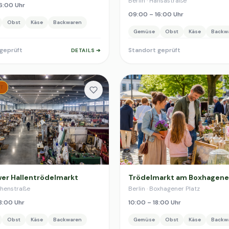
Berlin · Hansastraße
6:00 Uhr
09:00 – 16:00 Uhr
Obst
Käse
Backwaren
Gemüse
Obst
Käse
Backw
geprüft
Standort geprüft
DETAILS ➔
T
er Hallentrödelmarkt
Trödelmarkt am Boxhagener
ichenstraße
Berlin · Boxhagener Platz
8:00 Uhr
10:00 – 18:00 Uhr
Obst
Käse
Backwaren
Gemüse
Obst
Käse
Backw