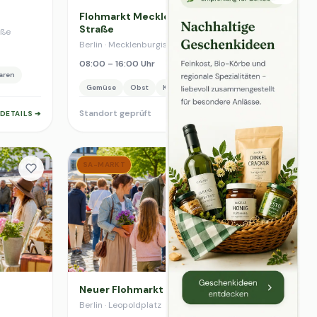
Flohmarkt Mecklenburgische
Straße
aße
Berlin · Mecklenburgische Straße
08:00 – 16:00 Uhr
aren
Gemüse
Obst
Käse
Backwaren
Standort geprüft
DETAILS ➔
DETAILS ➔
SA-MARKT
Neuer Flohmarkt Leopoldplatz
Berlin · Leopoldplatz