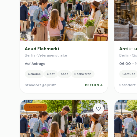
Acud Flohmarkt
Antik- 
Berlin · Veteranenstraße
Berlin · G
Auf Anfrage
06:00 – 1
Gemüse
Obst
Käse
Backwaren
Gemüse
Standort geprüft
Standort 
DETAILS ➔
SA-MARKT