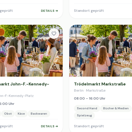
geprüft
Standort geprüft
DETAILS ➔
T
arkt John-F.-Kennedy-
Trödelmarkt Markstraße
Berlin · Markstraße
ohn-F.-Kennedy-Platz
08:00 – 16:00 Uhr
6:00 Uhr
Second Hand
Bücher & Medien
Obst
Käse
Backwaren
Spielzeug
geprüft
Standort geprüft
DETAILS ➔