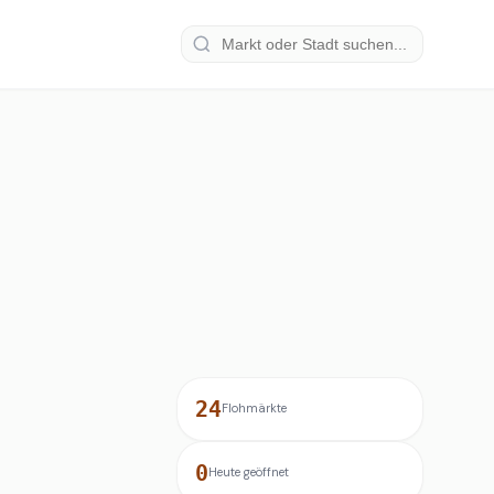
24
Flohmärkte
0
Heute geöffnet