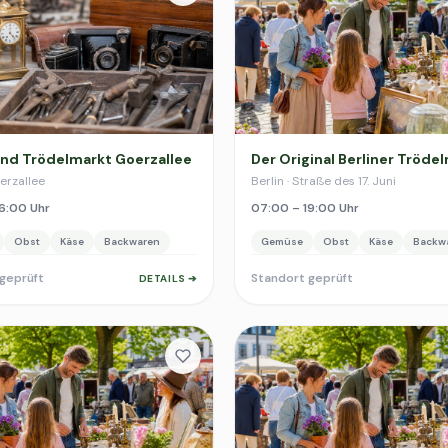
und Trödelmarkt Goerzallee
Der Original Berliner Tröde
oerzallee
Berlin · Straße des 17. Juni
6:00 Uhr
07:00 – 19:00 Uhr
Obst
Käse
Backwaren
Gemüse
Obst
Käse
Backw
geprüft
Standort geprüft
DETAILS ➔