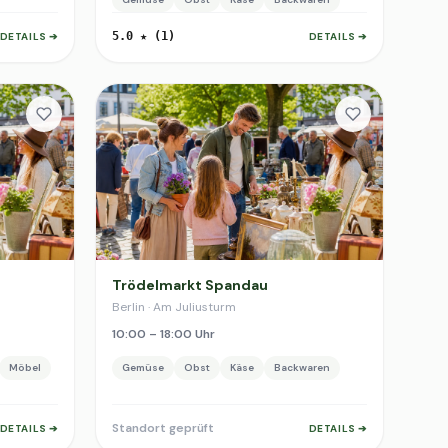
5.0 ★ (1)
DETAILS ➔
DETAILS ➔
Trödelmarkt Spandau
Berlin · Am Juliusturm
10:00 – 18:00 Uhr
Möbel
Gemüse
Obst
Käse
Backwaren
Standort geprüft
DETAILS ➔
DETAILS ➔