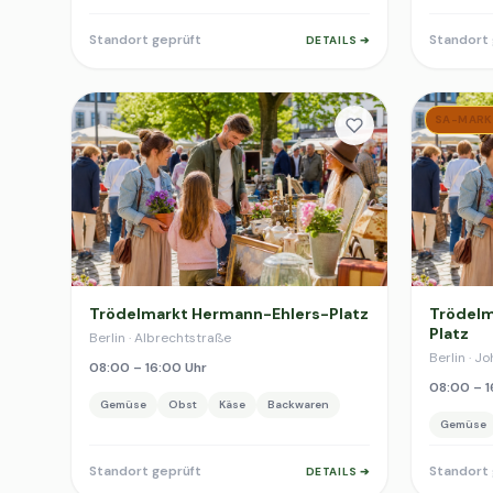
Standort geprüft
Standort 
DETAILS ➔
SA-MARK
Trödelmarkt Hermann-Ehlers-Platz
Trödelm
Platz
Berlin · Albrechtstraße
Berlin · J
08:00 – 16:00 Uhr
08:00 – 1
Gemüse
Obst
Käse
Backwaren
Gemüse
Standort geprüft
Standort 
DETAILS ➔