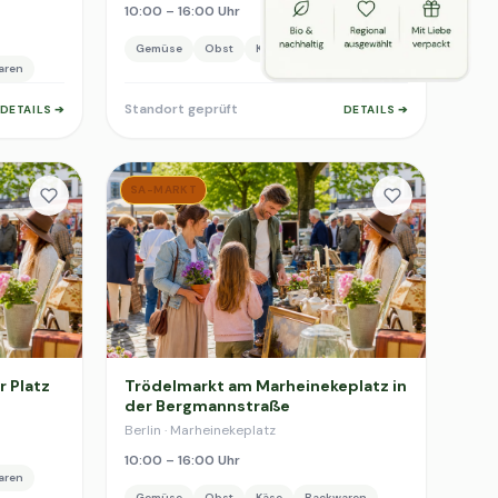
10:00 – 16:00 Uhr
Gemüse
Obst
Käse
Backwaren
aren
Standort geprüft
DETAILS ➔
DETAILS ➔
SA-MARKT
 Platz
Trödelmarkt am Marheinekeplatz in
der Bergmannstraße
Berlin · Marheinekeplatz
10:00 – 16:00 Uhr
aren
Gemüse
Obst
Käse
Backwaren