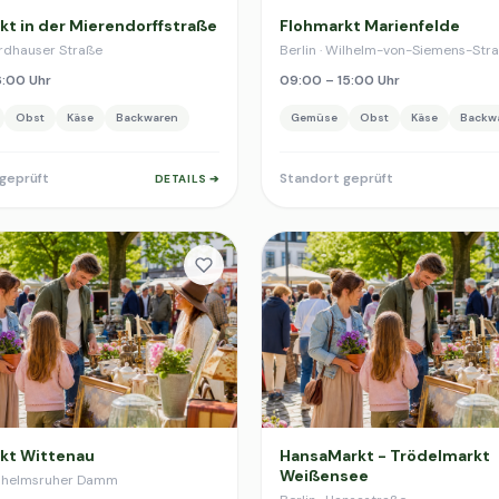
kt in der Mierendorffstraße
Flohmarkt Marienfelde
ordhauser Straße
Berlin · Wilhelm-von-Siemens-Str
6:00 Uhr
09:00 – 15:00 Uhr
Obst
Käse
Backwaren
Gemüse
Obst
Käse
Backw
geprüft
Standort geprüft
DETAILS ➔
kt Wittenau
HansaMarkt - Trödelmarkt
Weißensee
Wilhelmsruher Damm