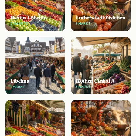
Wettin-Löbejün
Lutherstadt Eisleben
2 MÄRKTE
1 MARKT
Libehna
Köthen (Anhalt)
1 MARKT
1 MARKT