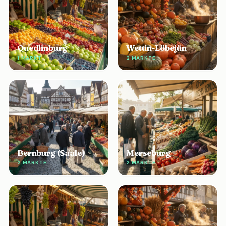
Quedlinburg
Wettin-Löbejün
1 MARKT
2 MÄRKTE
Bernburg (Saale)
Merseburg
2 MÄRKTE
2 MÄRKTE