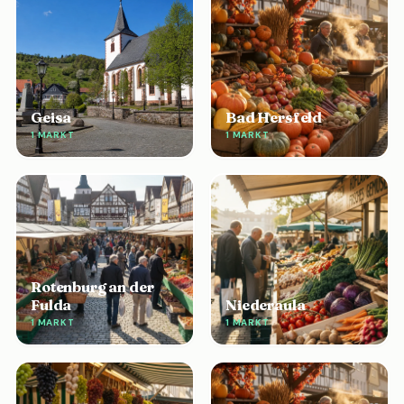
Geisa
Bad Hersfeld
1 MARKT
1 MARKT
Rotenburg an der
Fulda
Niederaula
1 MARKT
1 MARKT