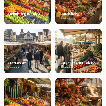
Bernburg (Saale)
Landsberg
2 MÄRKTE
1 MARKT
Hettstedt
Lutherstadt Eisleben
1 MARKT
1 MARKT