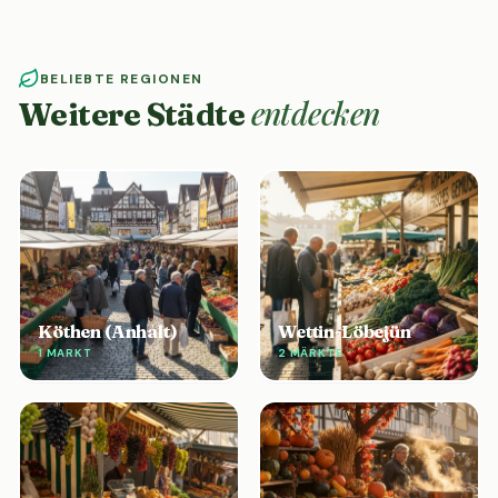
BELIEBTE REGIONEN
entdecken
Weitere Städte
Köthen (Anhalt)
Wettin-Löbejün
1 MARKT
2 MÄRKTE