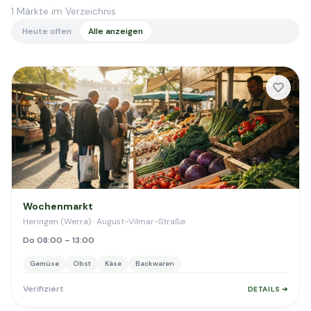
1
Märkte im Verzeichnis
Heute offen
Alle anzeigen
Wochenmarkt
Heringen (Werra) · August-Vilmar-Straße
Do 08:00 – 13:00
Gemüse
Obst
Käse
Backwaren
Verifiziert
DETAILS ➔