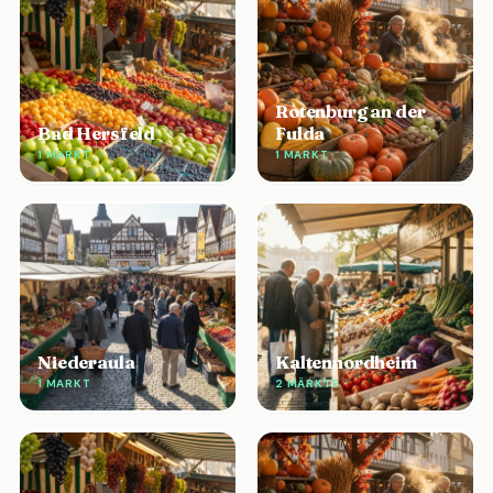
Rotenburg an der
Bad Hersfeld
Fulda
1 MARKT
1 MARKT
Niederaula
Kaltennordheim
1 MARKT
2 MÄRKTE