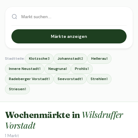
Märkte anzeigen
Stadtteile:
Klotzsche
Johannstadt
Hellerau
3
2
1
Innere Neustadt
Neugruna
Prohlis
1
1
1
Radeberger Vorstadt
Seevorstadt
Strehlen
1
1
1
Striesen
1
Wilsdruffer
Wochenmärkte in
Vorstadt
1
Markt