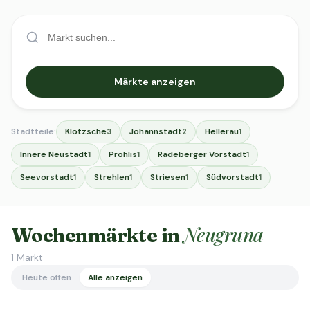
Märkte anzeigen
Stadtteile:
Klotzsche
Johannstadt
Hellerau
3
2
1
Innere Neustadt
Prohlis
Radeberger Vorstadt
1
1
1
Seevorstadt
Strehlen
Striesen
Südvorstadt
1
1
1
1
Neugruna
Wochenmärkte in
1
Markt
Heute offen
Alle anzeigen