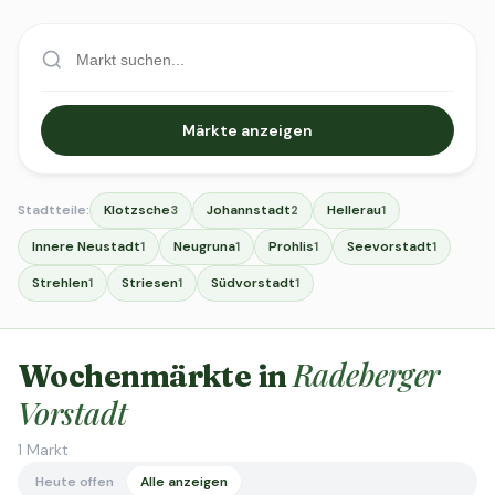
Märkte anzeigen
Stadtteile:
Klotzsche
Johannstadt
Hellerau
3
2
1
Innere Neustadt
Neugruna
Prohlis
Seevorstadt
1
1
1
1
Strehlen
Striesen
Südvorstadt
1
1
1
Radeberger
Wochenmärkte in
Vorstadt
1
Markt
Heute offen
Alle anzeigen