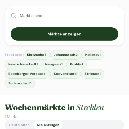
Märkte anzeigen
Stadtteile:
Klotzsche
Johannstadt
Hellerau
3
2
1
Innere Neustadt
Neugruna
Prohlis
1
1
1
Radeberger Vorstadt
Seevorstadt
Striesen
1
1
1
Südvorstadt
1
Strehlen
Wochenmärkte in
1
Markt
Heute offen
Alle anzeigen