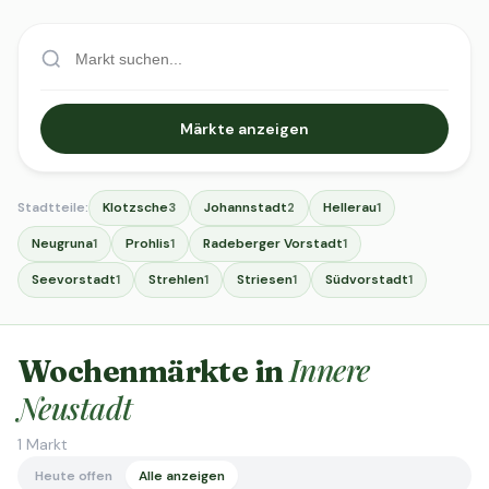
Märkte anzeigen
Stadtteile:
Klotzsche
Johannstadt
Hellerau
3
2
1
Neugruna
Prohlis
Radeberger Vorstadt
1
1
1
Seevorstadt
Strehlen
Striesen
Südvorstadt
1
1
1
1
Innere
Wochenmärkte in
Neustadt
1
Markt
Heute offen
Alle anzeigen