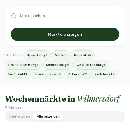
Märkte anzeigen
Stadtteile:
Kreuzberg
Mitte
Neukölln
7
5
5
Prenzlauer Berg
Schöneberg
Charlottenburg
5
4
3
Fennpfuhl
Friedrichshain
Adlershof
Karlshorst
3
3
2
2
Wilmersdorf
Wochenmärkte in
5
Märkte
Heute offen
Alle anzeigen