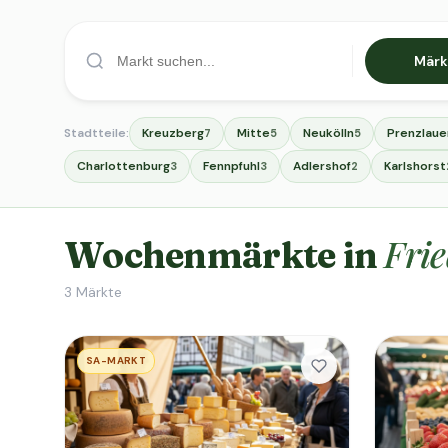
Märk
Stadtteile:
Kreuzberg
Mitte
Neukölln
Prenzlaue
7
5
5
Charlottenburg
Fennpfuhl
Adlershof
Karlshorst
3
3
2
Frie
Wochenmärkte in
3
Märkte
SA-MARKT