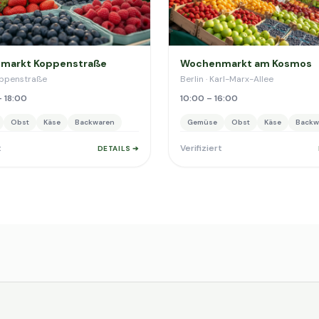
markt Koppenstraße
Wochenmarkt am Kosmos
Koppenstraße
Berlin · Karl-Marx-Allee
– 18:00
10:00 – 16:00
Obst
Käse
Backwaren
Gemüse
Obst
Käse
Backw
t
Verifiziert
DETAILS ➔