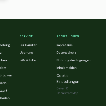
SERVICE
RECHTLICHES
deburg
Für Händler
Impressum
z
Über uns
Datenschutz
chen
FAQ & Hilfe
Nutzungsbedingungen
sdam
Inhalt melden
Cookie-
brücken
Einstellungen
erin
Daten: ©
tgart
OpenStreetMap
sbaden