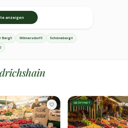
te anzeigen
r Berg
Wilmersdorf
Schöneberg
5
5
4
2
drichshain
GEÖFFNET