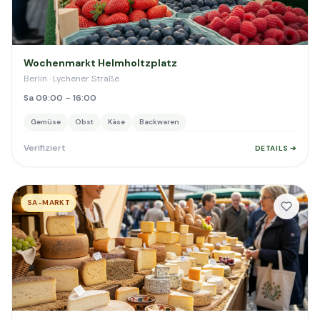
Wochenmarkt Helmholtzplatz
Berlin · Lychener Straße
Sa 09:00 – 16:00
Gemüse
Obst
Käse
Backwaren
Verifiziert
DETAILS ➔
SA-MARKT