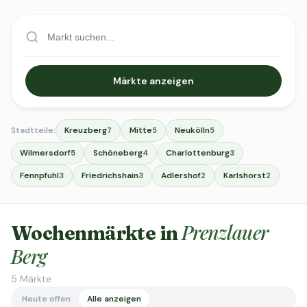
Märkte anzeigen
Stadtteile:
Kreuzberg
Mitte
Neukölln
7
5
5
Wilmersdorf
Schöneberg
Charlottenburg
5
4
3
Fennpfuhl
Friedrichshain
Adlershof
Karlshorst
3
3
2
2
Prenzlauer
Wochenmärkte in
Berg
5
Märkte
Heute offen
Alle anzeigen