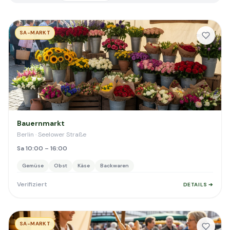
SA-MARKT
Bauernmarkt
Berlin · Seelower Straße
Sa 10:00 – 16:00
Gemüse
Obst
Käse
Backwaren
Verifiziert
DETAILS ➔
SA-MARKT