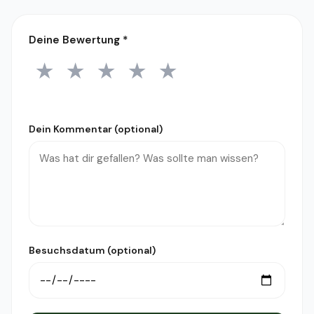
Deine Bewertung
*
★
★
★
★
★
1 Stern
2 Sterne
3 Sterne
4 Sterne
5 Sterne
Dein Kommentar (optional)
Besuchsdatum (optional)