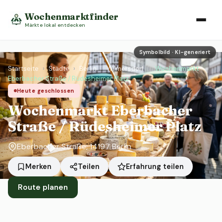
Wochenmarktfinder
Märkte lokal entdecken
Symbolbild · KI-generiert
Startseite
›
Städte
›
Berlin
›
Wilmersdorf
›
Wochenmarkt
Eberbacher Straße / Rüdesheimer Platz
Heute geschlossen
Wochenmarkt Eberbacher
Straße / Rüdesheimer Platz
Eberbacher Straße, 14197 Berlin
Erfahrung teilen
Merken
Teilen
Route planen