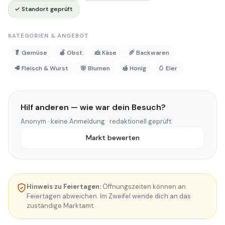
✓ Standort geprüft
KATEGORIEN & ANGEBOT
🥬 Gemüse
🍎 Obst
🧀 Käse
🥖 Backwaren
🥩 Fleisch & Wurst
🌸 Blumen
🍯 Honig
🥚 Eier
Hilf anderen — wie war dein Besuch?
Anonym · keine Anmeldung · redaktionell geprüft
Markt bewerten
Hinweis zu Feiertagen:
Öffnungszeiten können an
Feiertagen abweichen. Im Zweifel wende dich an das
zuständige Marktamt.