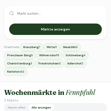
Märkte anzeigen
Stadtteile:
Kreuzberg
Mitte
Neukölln
7
5
5
Prenzlauer Berg
Wilmersdorf
Schöneberg
5
5
4
Charlottenburg
Friedrichshain
Adlershof
3
3
2
Karlshorst
2
Fennpfuhl
Wochenmärkte in
3
Märkte
Heute offen
Alle anzeigen