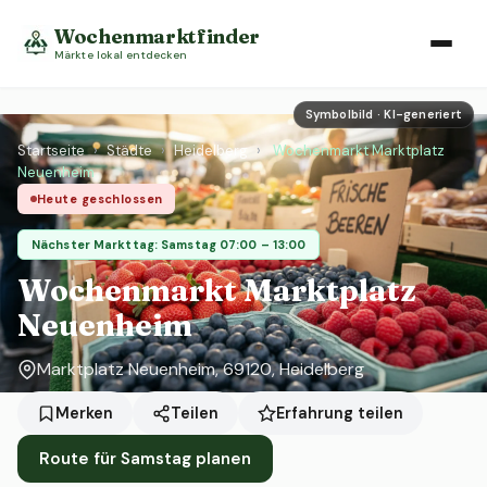
Wochenmarktfinder
Märkte lokal entdecken
Symbolbild · KI-generiert
Startseite
›
Städte
›
Heidelberg
›
Wochenmarkt Marktplatz
Neuenheim
Heute geschlossen
Nächster Markttag: Samstag 07:00 – 13:00
Wochenmarkt Marktplatz
Neuenheim
Marktplatz Neuenheim, 69120, Heidelberg
Erfahrung teilen
Merken
Teilen
Route für Samstag planen