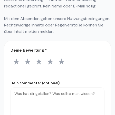
redaktionell geprüft. Kein Name oder E-Mail nötig.
Mit dem Absenden gelten unsere
Nutzungsbedingungen
.
Rechtswidrige Inhalte oder Regelverstöße können Sie
über
Inhalt melden
melden.
Deine Bewertung
*
★
★
★
★
★
1 Stern
2 Sterne
3 Sterne
4 Sterne
5 Sterne
Dein Kommentar (optional)