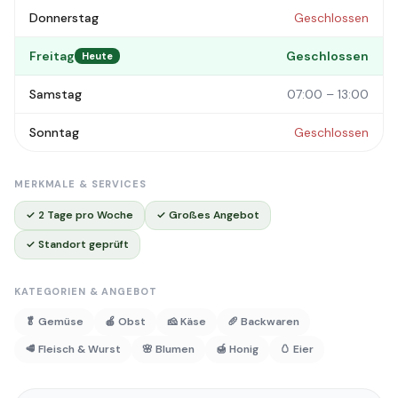
Donnerstag
Geschlossen
Freitag
Geschlossen
Heute
Samstag
07:00 – 13:00
Sonntag
Geschlossen
MERKMALE & SERVICES
✓ 2 Tage pro Woche
✓ Großes Angebot
✓ Standort geprüft
KATEGORIEN & ANGEBOT
🥬 Gemüse
🍎 Obst
🧀 Käse
🥖 Backwaren
🥩 Fleisch & Wurst
🌸 Blumen
🍯 Honig
🥚 Eier