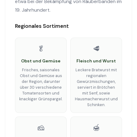
etwa bei der Bekämpfung von Räuberbanden im
19. Jahrhundert.
Regionales Sortiment
🥬
🥩
Obst und Gemüse
Fleisch und Wurst
Frisches, saisonales
Leckere Bratwurst mit
Obst und Gemüse aus
regionalen
der Region, darunter
Gewürzmischungen,
über 30 verschiedene
serviert in Brötchen
Tomatensorten und
mit Senf, sowie
knackiger Grünspargel.
Hausmacherwurst und
Schinken.
🧀
🍯