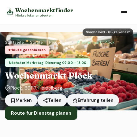
Wochenmarktfinder
Märkte lokal entdecken
Symbolbild · KI-generiert
Startseite
›
Städte
›
Heidelberg
›
Wochenmarkt Plöck
Heute geschlossen
Nächster Markttag: Dienstag 07:00 – 13:00
Wochenmarkt Plöck
Plöck, 69117, Heidelberg
Erfahrung teilen
Merken
Teilen
Route für Dienstag planen