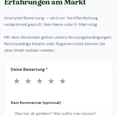
Erfahrungen am Markt
Anonyme Bewertung — wird vor Veröffentlichung
redaktionell geprüft. Kein Name oder E-Mail nötig.
Mit dem Absenden gelten unsere
Nutzungsbedingungen
.
Rechtswidrige Inhalte oder Regelverstöße können Sie
über
Inhalt melden
melden.
Deine Bewertung
*
★
★
★
★
★
1 Stern
2 Sterne
3 Sterne
4 Sterne
5 Sterne
Dein Kommentar (optional)