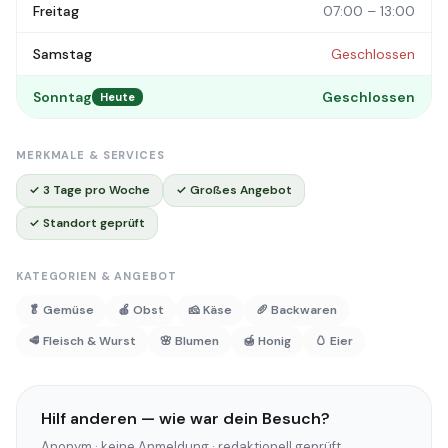
Freitag
07:00 – 13:00
Samstag
Geschlossen
Sonntag
Geschlossen
Heute
MERKMALE & SERVICES
✓ 3 Tage pro Woche
✓ Großes Angebot
✓ Standort geprüft
KATEGORIEN & ANGEBOT
🥬 Gemüse
🍎 Obst
🧀 Käse
🥖 Backwaren
🥩 Fleisch & Wurst
🌸 Blumen
🍯 Honig
🥚 Eier
Hilf anderen — wie war dein Besuch?
Anonym · keine Anmeldung · redaktionell geprüft