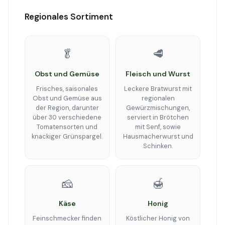
Regionales Sortiment
🥬
🥩
Obst und Gemüse
Fleisch und Wurst
Frisches, saisonales
Leckere Bratwurst mit
Obst und Gemüse aus
regionalen
der Region, darunter
Gewürzmischungen,
über 30 verschiedene
serviert in Brötchen
Tomatensorten und
mit Senf, sowie
knackiger Grünspargel.
Hausmacherwurst und
Schinken.
🧀
🍯
Käse
Honig
Feinschmecker finden
Köstlicher Honig von