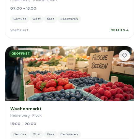
Heidelberg · Wilhelmsplatz
07:00 – 13:00
Gemüse
Obst
Käse
Backwaren
Verifiziert
DETAILS ➔
GEÖFFNET
Wochenmarkt
Heidelberg · Plöck
15:00 – 20:00
Gemüse
Obst
Käse
Backwaren