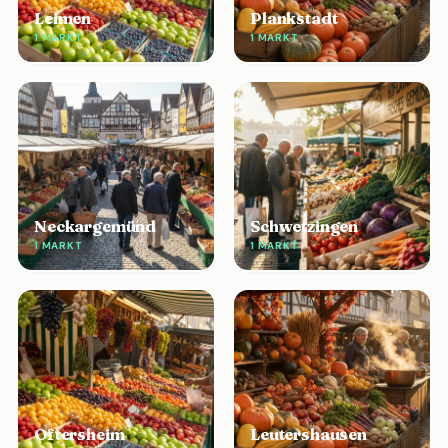
Leimen
Plankstadt
1 MARKT
1 MARKT
Neckargemünd
Schwetzingen
1 MARKT
1 MARKT
Oftersheim
Leutershausen