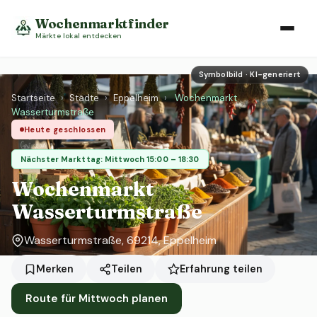
Wochenmarktfinder
Märkte lokal entdecken
Symbolbild · KI-generiert
Startseite
›
Städte
›
Eppelheim
›
Wochenmarkt
Wasserturmstraße
Heute geschlossen
Nächster Markttag: Mittwoch 15:00 – 18:30
Wochenmarkt
Wasserturmstraße
Wasserturmstraße, 69214, Eppelheim
Erfahrung teilen
Merken
Teilen
Route für Mittwoch planen