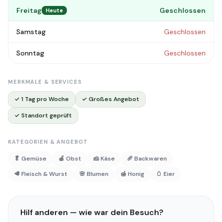
Freitag
Geschlossen
Heute
Samstag
Geschlossen
Sonntag
Geschlossen
MERKMALE & SERVICES
✓ 1 Tag pro Woche
✓ Großes Angebot
✓ Standort geprüft
KATEGORIEN & ANGEBOT
🥬 Gemüse
🍎 Obst
🧀 Käse
🥖 Backwaren
🥩 Fleisch & Wurst
🌸 Blumen
🍯 Honig
🥚 Eier
Hilf anderen — wie war dein Besuch?