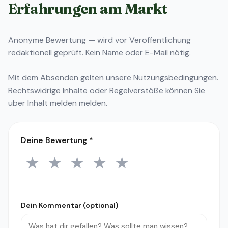
Erfahrungen am Markt
Anonyme Bewertung — wird vor Veröffentlichung
redaktionell geprüft. Kein Name oder E-Mail nötig.
Mit dem Absenden gelten unsere
Nutzungsbedingungen
.
Rechtswidrige Inhalte oder Regelverstöße können Sie
über
Inhalt melden
melden.
Deine Bewertung
*
★
★
★
★
★
1 Stern
2 Sterne
3 Sterne
4 Sterne
5 Sterne
Dein Kommentar (optional)