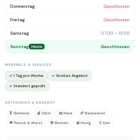
Donnerstag
Geschlossen
Freitag
Geschlossen
Samstag
07:00 – 13:00
Sonntag
Geschlossen
Heute
MERKMALE & SERVICES
✓ 1 Tag pro Woche
✓ Großes Angebot
✓ Standort geprüft
KATEGORIEN & ANGEBOT
🥬 Gemüse
🍎 Obst
🧀 Käse
🥖 Backwaren
🥩 Fleisch & Wurst
🌸 Blumen
🍯 Honig
🥚 Eier