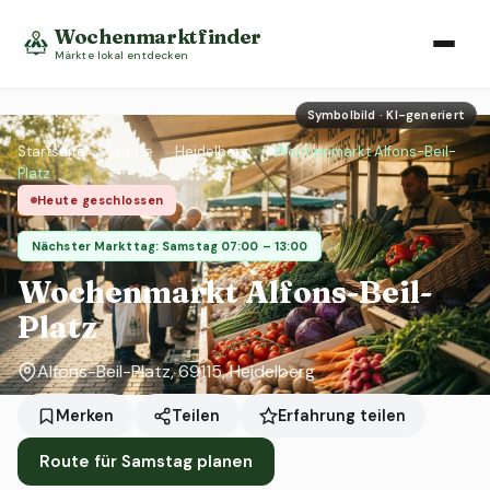
Wochenmarktfinder
Märkte lokal entdecken
Symbolbild · KI-generiert
Startseite
›
Städte
›
Heidelberg
›
Wochenmarkt Alfons-Beil-
Platz
Heute geschlossen
Nächster Markttag: Samstag 07:00 – 13:00
Wochenmarkt Alfons-Beil-
Platz
Alfons-Beil-Platz, 69115, Heidelberg
Erfahrung teilen
Merken
Teilen
Route für Samstag planen