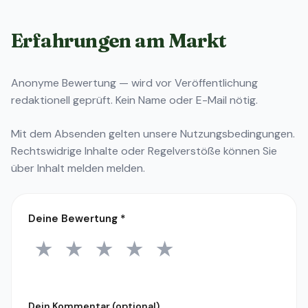
Erfahrungen am Markt
Anonyme Bewertung — wird vor Veröffentlichung
redaktionell geprüft. Kein Name oder E-Mail nötig.
Mit dem Absenden gelten unsere
Nutzungsbedingungen
.
Rechtswidrige Inhalte oder Regelverstöße können Sie
über
Inhalt melden
melden.
Deine Bewertung
*
★
★
★
★
★
1 Stern
2 Sterne
3 Sterne
4 Sterne
5 Sterne
Dein Kommentar (optional)