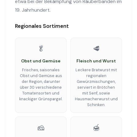
etwa bei der Bekämpfung von Räuberbanden im
19. Jahrhundert.
Regionales Sortiment
🥬
🥩
Obst und Gemüse
Fleisch und Wurst
Frisches, saisonales
Leckere Bratwurst mit
Obst und Gemüse aus
regionalen
der Region, darunter
Gewürzmischungen,
über 30 verschiedene
serviert in Brötchen
Tomatensorten und
mit Senf, sowie
knackiger Grünspargel.
Hausmacherwurst und
Schinken.
🧀
🍯