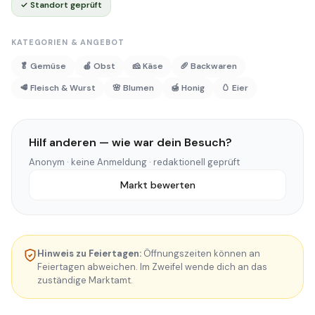
✓ Standort geprüft
KATEGORIEN & ANGEBOT
🥬 Gemüse
🍎 Obst
🧀 Käse
🥖 Backwaren
🥩 Fleisch & Wurst
🌸 Blumen
🍯 Honig
🥚 Eier
Hilf anderen — wie war dein Besuch?
Anonym · keine Anmeldung · redaktionell geprüft
Markt bewerten
Hinweis zu Feiertagen:
Öffnungszeiten können an
Feiertagen abweichen. Im Zweifel wende dich an das
zuständige Marktamt.