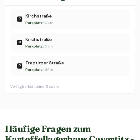
Kirchstraße
🅿️
Parkplatz
304m
Kirchstraße
🅿️
Parkplatz
307m
Treptitzer Straße
🅿️
Parkplatz
439m
Verfügbarkeit ohne Gewähr
Häufige Fragen zum
Kartoffellagerhaus Cavertitz -