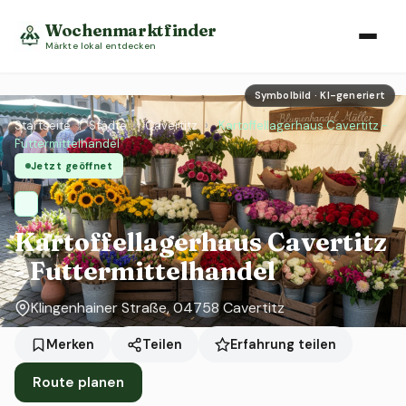
Wochenmarktfinder
Märkte lokal entdecken
Symbolbild · KI-generiert
Startseite
›
Städte
›
Cavertitz
›
Kartoffellagerhaus Cavertitz -
Futtermittelhandel
Jetzt geöffnet
Kartoffellagerhaus Cavertitz
- Futtermittelhandel
Klingenhainer Straße, 04758 Cavertitz
Erfahrung teilen
Merken
Teilen
Route planen