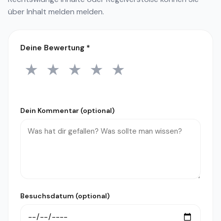
über
Inhalt melden
melden.
Deine Bewertung
*
★
★
★
★
★
1 Stern
2 Sterne
3 Sterne
4 Sterne
5 Sterne
Dein Kommentar (optional)
Besuchsdatum (optional)