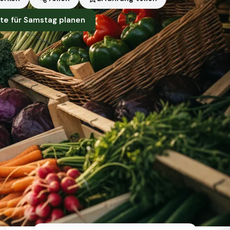
te für Samstag planen
Symbolbild · KI-generiert
Status heute
Heute geschlossen