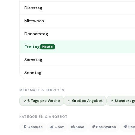
Dienstag
Mittwoch
Donnerstag
Freitag
Heute
Samstag
Sonntag
MERKMALE & SERVICES
✓ 6 Tage pro Woche
✓ Großes Angebot
✓ Standort g
KATEGORIEN & ANGEBOT
🥬 Gemüse
🍎 Obst
🧀 Käse
🥖 Backwaren
🥩 Fle