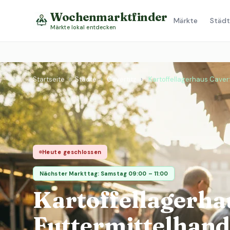
Wochenmarktfinder
Märkte
Städt
Märkte lokal entdecken
Startseite
›
Städte
›
Cavertitz
›
Kartoffellagerhaus Cavert
Heute geschlossen
Nächster Markttag: Samstag 09:00 – 11:00
Kartoffellagerhau
Futtermittelhand