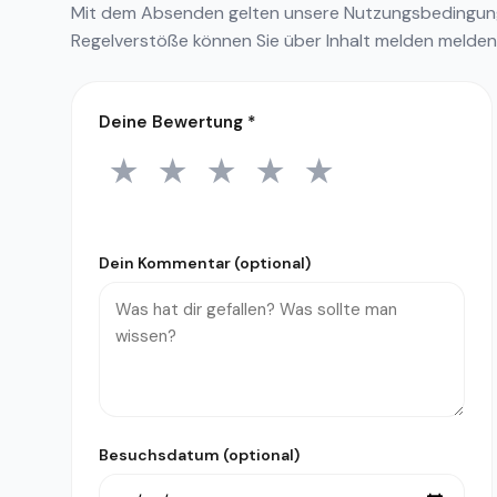
Mit dem Absenden gelten unsere
Nutzungsbedingu
Regelverstöße können Sie über
Inhalt melden
melden
Deine Bewertung
*
★
★
★
★
★
1 Stern
2 Sterne
3 Sterne
4 Sterne
5 Sterne
Dein Kommentar (optional)
Besuchsdatum (optional)