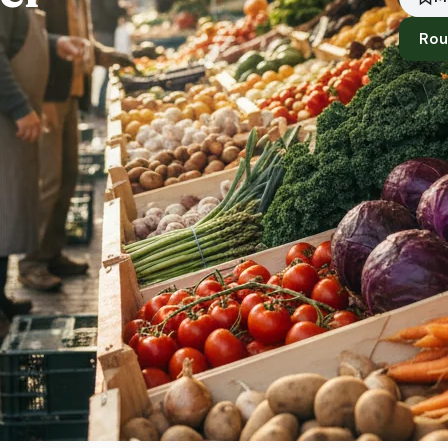
Rou
Standort
Cavertitz