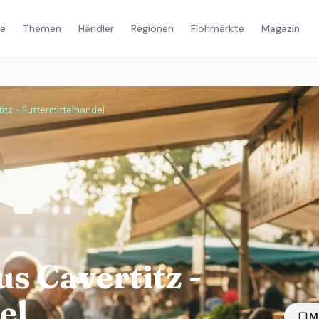
e
Themen
Händler
Regionen
Flohmärkte
Magazin
itz - Futtermittelhandel
s Cavertitz -
el
M