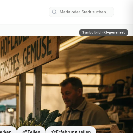
Symbolbild · KI-generiert
Erfahrung teilen
erken
Teilen