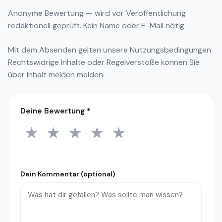
Anonyme Bewertung — wird vor Veröffentlichung
redaktionell geprüft. Kein Name oder E-Mail nötig.
Mit dem Absenden gelten unsere
Nutzungsbedingungen
.
Rechtswidrige Inhalte oder Regelverstöße können Sie
über
Inhalt melden
melden.
Deine Bewertung
*
★
★
★
★
★
1 Stern
2 Sterne
3 Sterne
4 Sterne
5 Sterne
Dein Kommentar (optional)