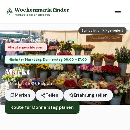
Wochenmarktfinder
Märkte lokal entdecken
Symbolbild · KI-generiert
Startseite
›
Städte
›
Belgern
›
Markt
Heute geschlossen
Nächster Markttag: Donnerstag 08:00 – 17:00
Markt
Markt, 4889, Belgern
Erfahrung teilen
Merken
Teilen
Route für Donnerstag planen