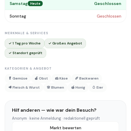
Samstag
Geschlossen
Heute
Sonntag
Geschlossen
MERKMALE & SERVICES
✓ 1 Tag pro Woche
✓ Großes Angebot
✓ Standort geprüft
KATEGORIEN & ANGEBOT
🥬 Gemüse
🍎 Obst
🧀 Käse
🥖 Backwaren
🥩 Fleisch & Wurst
🌸 Blumen
🍯 Honig
🥚 Eier
Hilf anderen — wie war dein Besuch?
Anonym · keine Anmeldung · redaktionell geprüft
Markt bewerten