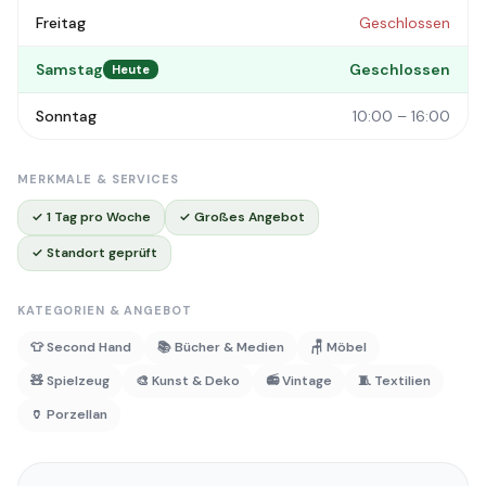
Freitag
Geschlossen
Samstag
Geschlossen
Heute
Sonntag
10:00 – 16:00
MERKMALE & SERVICES
✓ 1 Tag pro Woche
✓ Großes Angebot
✓ Standort geprüft
KATEGORIEN & ANGEBOT
👕 Second Hand
📚 Bücher & Medien
🪑 Möbel
🧸 Spielzeug
🎨 Kunst & Deko
📻 Vintage
🧵 Textilien
🏺 Porzellan