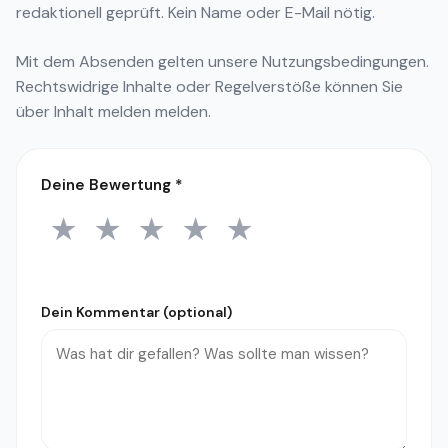
redaktionell geprüft. Kein Name oder E-Mail nötig.
Mit dem Absenden gelten unsere
Nutzungsbedingungen
.
Rechtswidrige Inhalte oder Regelverstöße können Sie
über
Inhalt melden
melden.
Deine Bewertung
*
★
★
★
★
★
1 Stern
2 Sterne
3 Sterne
4 Sterne
5 Sterne
Dein Kommentar (optional)