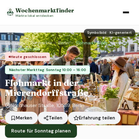
Wochenmarktfinder
Märkte lokal entdecken
Symbolbild · KI-generiert
Startseite
›
Flohmärkte
›
Berlin
›
Flohmarkt in der
Mierendorffstraße
Heute geschlossen
Nächster Markttag: Sonntag 10:00 – 16:00
Flohmarkt in der
Mierendorffstraße
Nordhauser Straße, 10589, Berlin
Erfahrung teilen
Merken
Teilen
Route für Sonntag planen