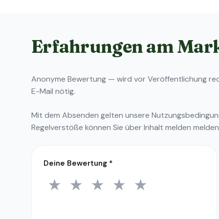
Erfahrungen am Mar
Anonyme Bewertung — wird vor Veröffentlichung reda
E-Mail nötig.
Mit dem Absenden gelten unsere
Nutzungsbedingu
Regelverstöße können Sie über
Inhalt melden
melden
Deine Bewertung
*
★
★
★
★
★
1 Stern
2 Sterne
3 Sterne
4 Sterne
5 Sterne