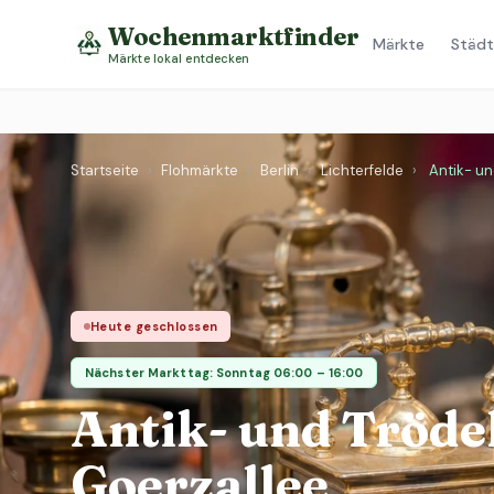
Wochenmarktfinder
Märkte
Städt
Märkte lokal entdecken
Startseite
›
Flohmärkte
›
Berlin
›
Lichterfelde
›
Antik- un
Heute geschlossen
Nächster Markttag: Sonntag 06:00 – 16:00
Antik- und Tröd
Goerzallee