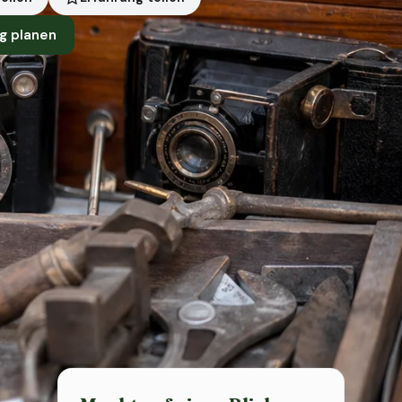
g planen
Symbolbild · KI-generiert
Status heute
Heute geschlossen