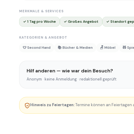
MERKMALE & SERVICES
✓ 1 Tag pro Woche
✓ Großes Angebot
✓ Standort gep
KATEGORIEN & ANGEBOT
👕 Second Hand
📚 Bücher & Medien
🪑 Möbel
🧸 Spi
Hilf anderen — wie war dein Besuch?
Anonym · keine Anmeldung · redaktionell geprüft
Hinweis zu Feiertagen:
Termine können an Feiertagen au