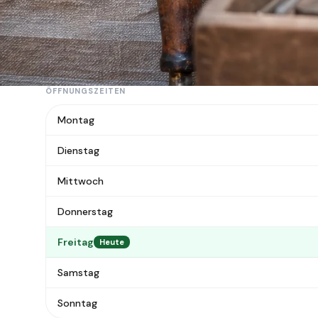
ÜBER DEN MARKT
Der Antik- und Trödelmarkt Goerzallee ist ein Flohmarkt
ÖFFNUNGSZEITEN
Montag
Dienstag
Mittwoch
Donnerstag
Freitag
Heute
Samstag
Sonntag