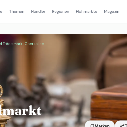
e
Themen
Händler
Regionen
Flohmärkte
Magazin
d Trödelmarkt Goerzallee
elmarkt
Merken
T