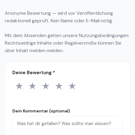
Anonyme Bewertung — wird vor Veröffentlichung
redaktionell geprüft. Kein Name oder E-Mail nötig.
Mit dem Absenden gelten unsere
Nutzungsbedingungen
.
Rechtswidrige Inhalte oder Regelverstöße können Sie
über
Inhalt melden
melden.
Deine Bewertung
*
★
★
★
★
★
1 Stern
2 Sterne
3 Sterne
4 Sterne
5 Sterne
Dein Kommentar (optional)