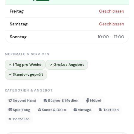
Freitag
Geschlossen
Samstag
Geschlossen
Sonntag
10:00 – 17:00
MERKMALE & SERVICES
✓ 1 Tag pro Woche
✓ Großes Angebot
✓ Standort geprüft
KATEGORIEN & ANGEBOT
👕 Second Hand
📚 Bücher & Medien
🪑 Möbel
🧸 Spielzeug
🎨 Kunst & Deko
📻 Vintage
🧵 Textilien
🏺 Porzellan