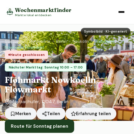
Wochenmarktfinder
Märkte lokal entdecken
Symbolbild · KI-generiert
Startseite
›
Flohmärkte
›
Berlin
›
Neukölln
›
Flohmarkt
Nowkoelln Flowmarkt
Heute geschlossen
Nächster Markttag: Sonntag 10:00 – 17:00
Flohmarkt Nowkoelln
Flowmarkt
Maybachufer, 12047, Berlin
Erfahrung teilen
Merken
Teilen
Route für Sonntag planen