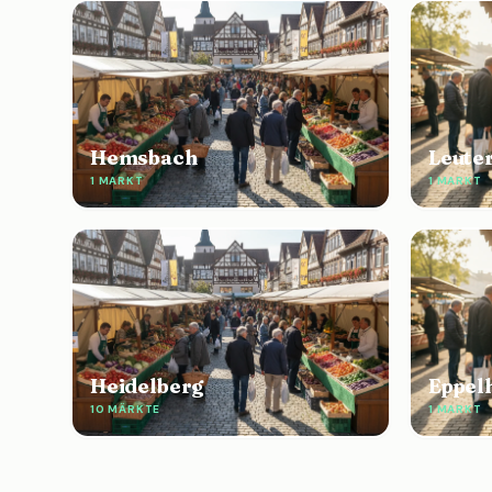
Hemsbach
Leute
1 MARKT
1 MARKT
Heidelberg
Eppel
10 MÄRKTE
1 MARKT