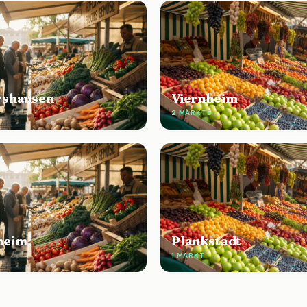
rshausen
Viernheim
2 MÄRKTE
heim
Plankstadt
1 MARKT