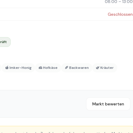
08:00 – 13:00
Geschlossen
rüft
🍯 Imker-Honig
🧀 Hofkäse
🥖 Backwaren
🌿 Kräuter
Markt bewerten