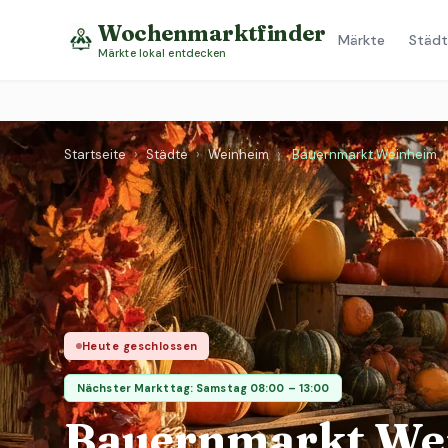
Wochenmarktfinder
Märkte
Städt
Märkte lokal entdecken
Startseite
›
Städte
›
Weinheim
›
Bauernmarkt Weinheim
Heute geschlossen
Nächster Markttag: Samstag 08:00 – 13:00
Bauernmarkt We