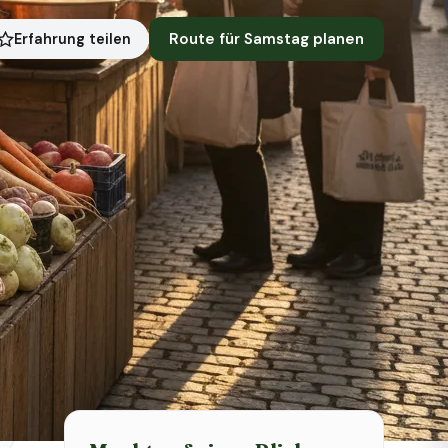
Route für Samstag planen
Erfahrung teilen
Symbolbild · KI-generiert
Status heute
Heute geschlossen