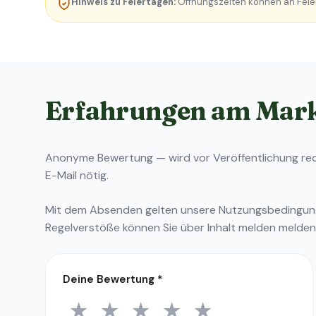
Hinweis zu Feiertagen:
Öffnungszeiten können an Feie
Erfahrungen am Mar
Anonyme Bewertung — wird vor Veröffentlichung reda
E-Mail nötig.
Mit dem Absenden gelten unsere
Nutzungsbedingu
Regelverstöße können Sie über
Inhalt melden
melden
Deine Bewertung
*
★
★
★
★
★