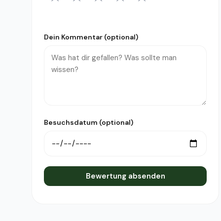
1 Stern
2 Sterne
3 Sterne
4 Sterne
5 Sterne
Dein Kommentar (optional)
Besuchsdatum (optional)
Bewertung absenden