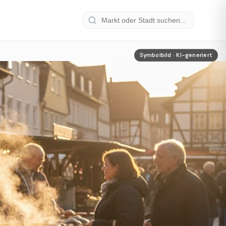
Symbolbild · KI-generiert