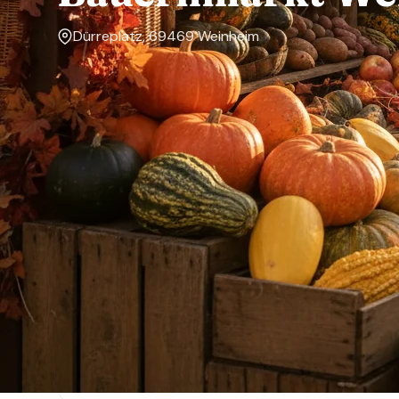
Dürreplatz, 69469 Weinheim
Markttage
Samstag
Über den Markt