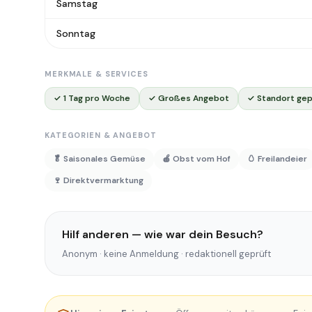
Samstag
Sonntag
MERKMALE & SERVICES
✓ 1 Tag pro Woche
✓ Großes Angebot
✓ Standort gep
KATEGORIEN & ANGEBOT
🥬 Saisonales Gemüse
🍎 Obst vom Hof
🥚 Freilandeier
🍷 Direktvermarktung
Hilf anderen — wie war dein Besuch?
Anonym · keine Anmeldung · redaktionell geprüft