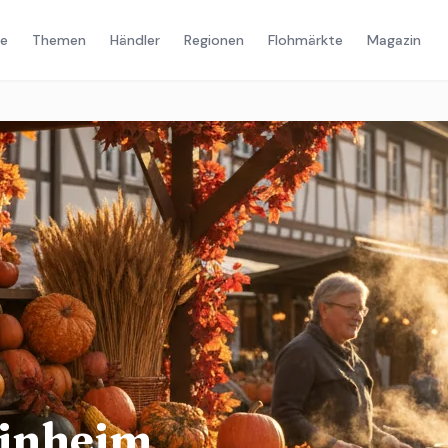
e
Themen
Händler
Regionen
Flohmärkte
Magazin
inheim