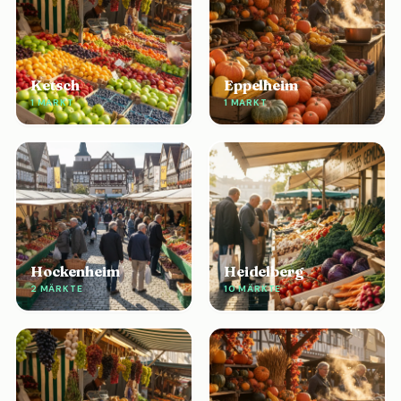
Ketsch
Eppelheim
1 MARKT
1 MARKT
Hockenheim
Heidelberg
2 MÄRKTE
10 MÄRKTE