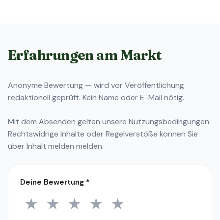
Erfahrungen am Markt
Anonyme Bewertung — wird vor Veröffentlichung
redaktionell geprüft. Kein Name oder E-Mail nötig.
Mit dem Absenden gelten unsere
Nutzungsbedingungen
.
Rechtswidrige Inhalte oder Regelverstöße können Sie
über
Inhalt melden
melden.
Deine Bewertung
*
★
★
★
★
★
1 Stern
2 Sterne
3 Sterne
4 Sterne
5 Sterne