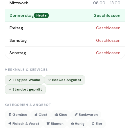
Mittwoch
08:00 – 13:00
Donnerstag
Geschlossen
Heute
Freitag
Geschlossen
Samstag
Geschlossen
Sonntag
Geschlossen
MERKMALE & SERVICES
✓ 1 Tag pro Woche
✓ Großes Angebot
✓ Standort geprüft
KATEGORIEN & ANGEBOT
🥬 Gemüse
🍎 Obst
🧀 Käse
🥖 Backwaren
🥩 Fleisch & Wurst
🌸 Blumen
🍯 Honig
🥚 Eier