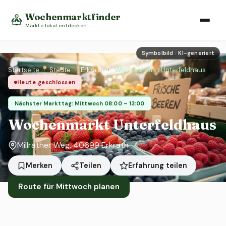
Wochenmarktfinder
Märkte lokal entdecken
Symbolbild · KI-generiert
Startseite
›
Städte
›
Erkrath
›
Wochenmarkt Unterfeldhaus
Heute geschlossen
Nächster Markttag: Mittwoch 08:00 – 13:00
Wochenmarkt Unterfeldhaus
Millrather Weg, 40699 Erkrath
Erfahrung teilen
Merken
Teilen
Route für Mittwoch planen