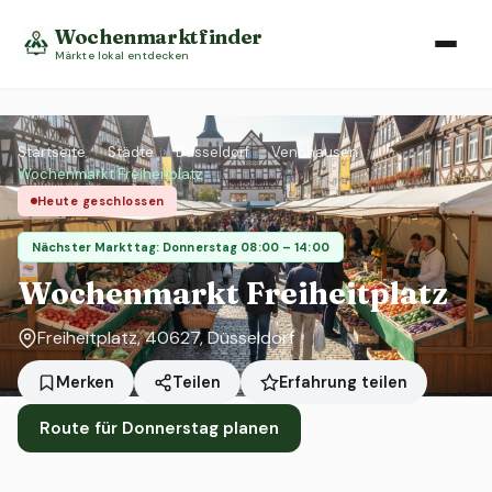
Wochenmarktfinder
Märkte lokal entdecken
Startseite
›
Städte
›
Düsseldorf
›
Vennhausen
›
Wochenmarkt Freiheitplatz
Heute geschlossen
Nächster Markttag: Donnerstag 08:00 – 14:00
Wochenmarkt Freiheitplatz
Freiheitplatz, 40627, Düsseldorf
Erfahrung teilen
Merken
Teilen
Route für Donnerstag planen