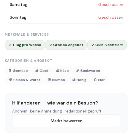
Samstag
Geschlossen
Sonntag
Geschlossen
MERKMALE & SERVICES
✓ 1 Tag pro Woche
✓ Großes Angebot
✓ OSM-verifiziert
KATEGORIEN & ANGEBOT
🥬 Gemüse
🍎 Obst
🧀 Käse
🥖 Backwaren
🥩 Fleisch & Wurst
🌸 Blumen
🍯 Honig
🥚 Eier
Hilf anderen — wie war dein Besuch?
Anonym · keine Anmeldung · redaktionell geprüft
Markt bewerten