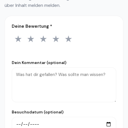
über
Inhalt melden
melden.
Deine Bewertung
*
★
★
★
★
★
1 Stern
2 Sterne
3 Sterne
4 Sterne
5 Sterne
Dein Kommentar (optional)
Besuchsdatum (optional)