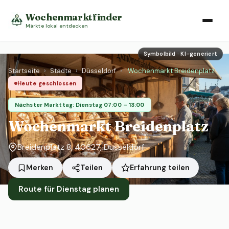
Wochenmarktfinder
Märkte lokal entdecken
Symbolbild · KI-generiert
Startseite
›
Städte
›
Düsseldorf
›
Wochenmarkt Breidenplatz
Heute geschlossen
Nächster Markttag: Dienstag 07:00 – 13:00
Wochenmarkt Breidenplatz
Breidenplatz 8, 40627, Düsseldorf
Erfahrung teilen
Merken
Teilen
Route für Dienstag planen