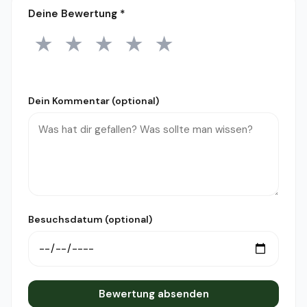
Deine Bewertung
*
★
★
★
★
★
1 Stern
2 Sterne
3 Sterne
4 Sterne
5 Sterne
Dein Kommentar (optional)
Besuchsdatum (optional)
Bewertung absenden