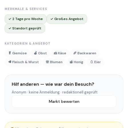
MERKMALE & SERVICES
✓ 2 Tage pro Woche
✓ Großes Angebot
✓ Standort geprüft
KATEGORIEN & ANGEBOT
🥬 Gemüse
🍎 Obst
🧀 Käse
🥖 Backwaren
🥩 Fleisch & Wurst
🌸 Blumen
🍯 Honig
🥚 Eier
Hilf anderen — wie war dein Besuch?
Anonym · keine Anmeldung · redaktionell geprüft
Markt bewerten