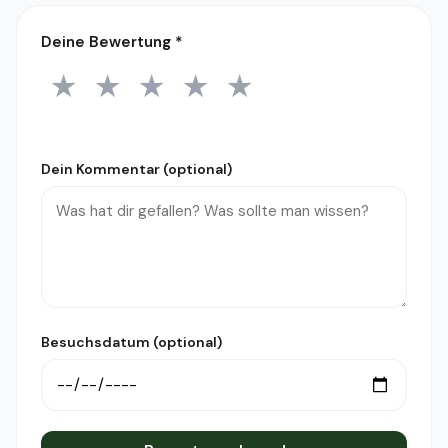
Deine Bewertung
*
★
★
★
★
★
1 Stern
2 Sterne
3 Sterne
4 Sterne
5 Sterne
Dein Kommentar (optional)
Besuchsdatum (optional)