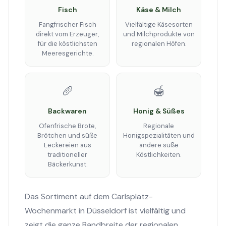
Fisch
Käse & Milch
Fangfrischer Fisch
Vielfältige Käsesorten
direkt vom Erzeuger,
und Milchprodukte von
für die köstlichsten
regionalen Höfen.
Meeresgerichte.
🥖
🍯
Backwaren
Honig & Süßes
Ofenfrische Brote,
Regionale
Brötchen und süße
Honigspezialitäten und
Leckereien aus
andere süße
traditioneller
Köstlichkeiten.
Bäckerkunst.
Das Sortiment auf dem Carlsplatz-
Wochenmarkt in Düsseldorf ist vielfältig und
zeigt die ganze Bandbreite der regionalen