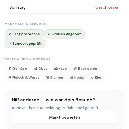
Sonntag
Geschlossen
MERKMALE & SERVICES
✓ 1 Tag pro Woche
✓ Großes Angebot
✓ Standort geprüft
KATEGORIEN & ANGEBOT
🥬 Gemüse
🍎 Obst
🧀 Käse
🥖 Backwaren
🥩 Fleisch & Wurst
🌸 Blumen
🍯 Honig
🥚 Eier
Hilf anderen — wie war dein Besuch?
Anonym · keine Anmeldung · redaktionell geprüft
Markt bewerten