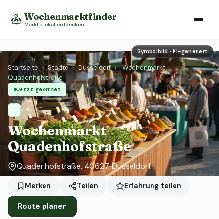
Wochenmarktfinder
Märkte lokal entdecken
Symbolbild · KI-generiert
Startseite
›
Städte
›
Düsseldorf
›
Wochenmarkt
Quadenhofstraße
Jetzt geöffnet
Wochenmarkt
Quadenhofstraße
Quadenhofstraße, 40627, Düsseldorf
Erfahrung teilen
Merken
Teilen
Route planen